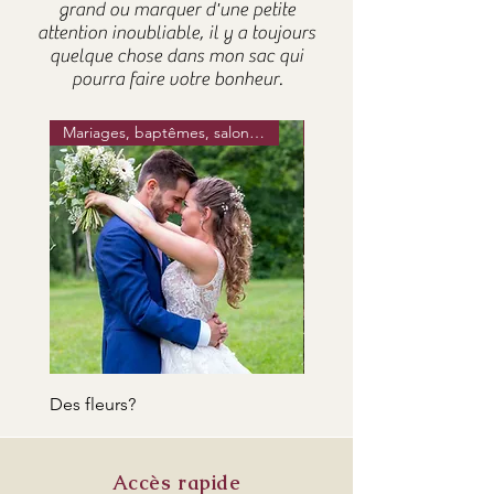
grand ou marquer d'une petite
attention inoubliable, il y a toujours
quelque chose dans mon sac qui
pourra faire votre bonheur.
Mariages, baptêmes, salons...
Des fleurs?
Des fleurs toujours des fl
Accès rapide