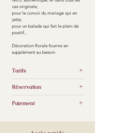
cas originale;
pour le convoi du mariage qui en 
jette;
pour un balade qui fait le plein de 
positif...
Décoration florale fournie en 
supplément au besoin
Tarifs
Devis selon vos besoins
Réservation
Par mail via le site ou directement 
Paiement
par téléphone
Avant que la prestation ne soit 
effectuée