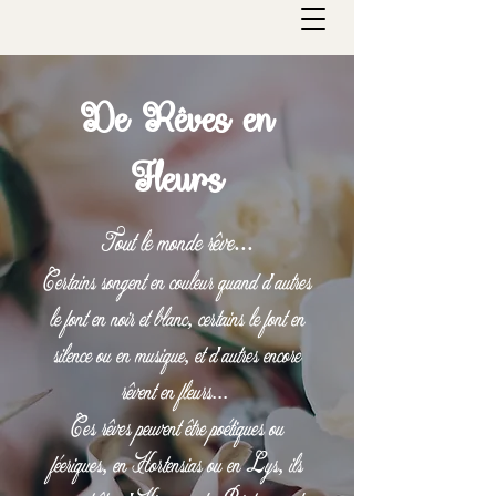
De Rêves en
Fleurs
Tout le monde rêve...
Certains songent en couleur quand d'autres
le font en noir et blanc, certains le font en
silence ou en musique, et d'autres encore
rêvent en fleurs...
Ces rêves peuvent être poétiques ou
féeriques, en Hortensias ou en Lys, ils